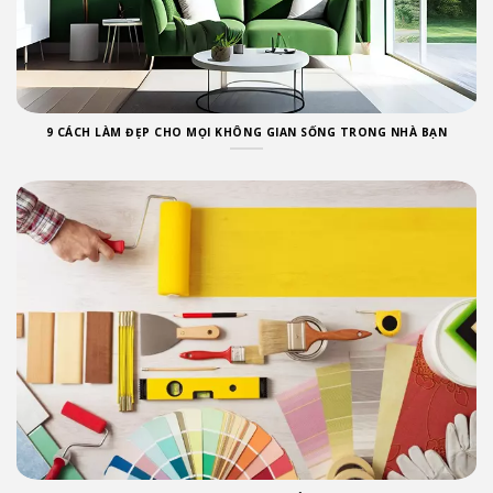
9 CÁCH LÀM ĐẸP CHO MỌI KHÔNG GIAN SỐNG TRONG NHÀ BẠN