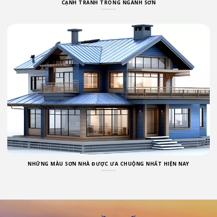
CẠNH TRANH TRONG NGÀNH SƠN
NHỮNG MÀU SƠN NHÀ ĐƯỢC ƯA CHUỘNG NHẤT HIỆN NAY