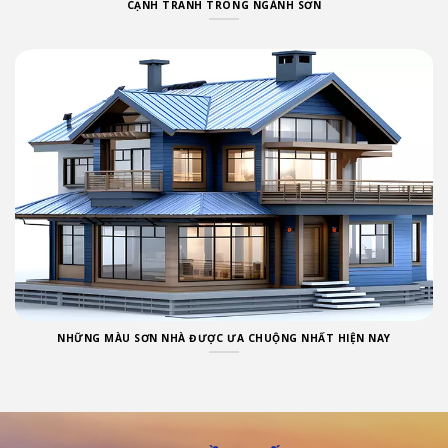
CẠNH TRANH TRONG NGÀNH SƠN
NHỮNG MÀU SƠN NHÀ ĐƯỢC ƯA CHUỘNG NHẤT HIỆN NAY