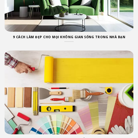
9 CÁCH LÀM ĐẸP CHO MỌI KHÔNG GIAN SỐNG TRONG NHÀ BẠN