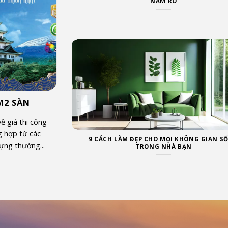
NẮM RÕ
M2 SÀN
về giá thi công
g hợp từ các
9 CÁCH LÀM ĐẸP CHO MỌI KHÔNG GIAN S
ựng thường...
TRONG NHÀ BẠN