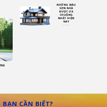
NHỮNG MÀU
SƠN NHÀ
ĐƯỢC ƯA
CHUỘNG
NHẤT HIỆN
NAY
ỐNG
BẠN CẦN BIẾT?